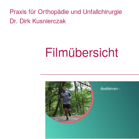
Praxis für Orthopädie und Unfallchirurgie
Dr. Dirk Kusnierczak
Filmübersicht