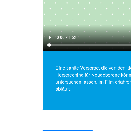
Eine sanfte Vorsorge, die von den kl
Hörscreening für Neugeborene könne
untersuchen lassen. Im Film erfahre
abläuft.