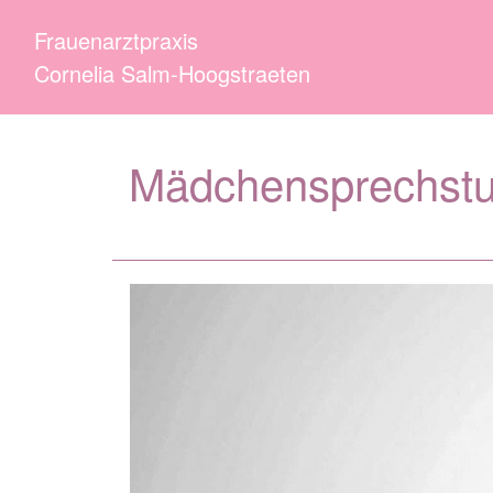
Frauenarztpraxis
Cornelia Salm-Hoogstraeten
Mädchensprechst