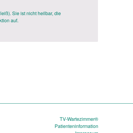
). Sie ist nicht heilbar, die
tion auf.
TV-Wartezimmer®
Patienteninformation