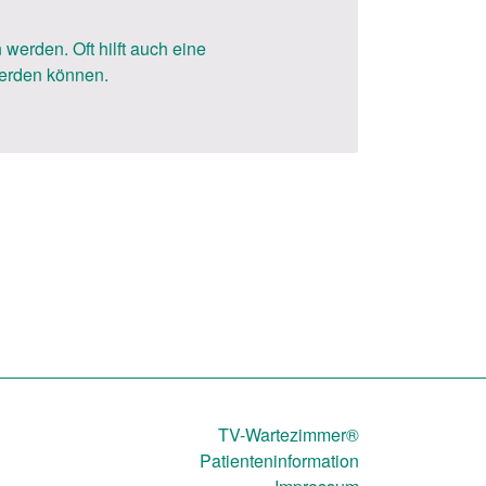
rden. Oft hilft auch eine
werden können.
TV-Wartezimmer®
Patienteninformation